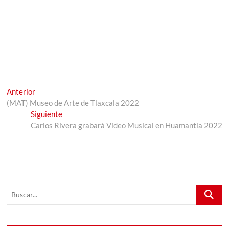
Navegación
Entrada
Anterior
anterior:
(MAT) Museo de Arte de Tlaxcala 2022
de
Entrada
Siguiente
entradas
siguiente:
Carlos Rivera grabará Video Musical en Huamantla 2022
Buscar...