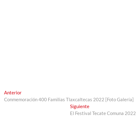
Navegación
Entrada
Anterior
anterior:
Conmemoración 400 Familias Tlaxcaltecas 2022 [Foto Galería]
de
Entrada
Siguiente
entradas
siguiente:
El Festival Tecate Comuna 2022