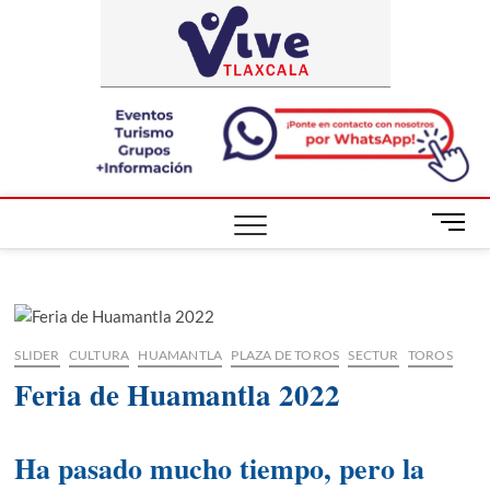
Saltar
ViveTlaxca
A LA VISTA
al
DE TODOS
contenido
B
o
t
ó
n
d
SLIDER
CULTURA
HUAMANTLA
PLAZA DE TOROS
SECTUR
TOROS
e
Feria de Huamantla 2022
m
e
n
Ha pasado mucho tiempo, pero la
ú