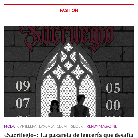
FASHION
MODA
CARTELERA TLAXCALA
CECATI
SLIDER
TRENDY MAGAZINE
«Sacrilegio»: La pasarela de lencería que desafía