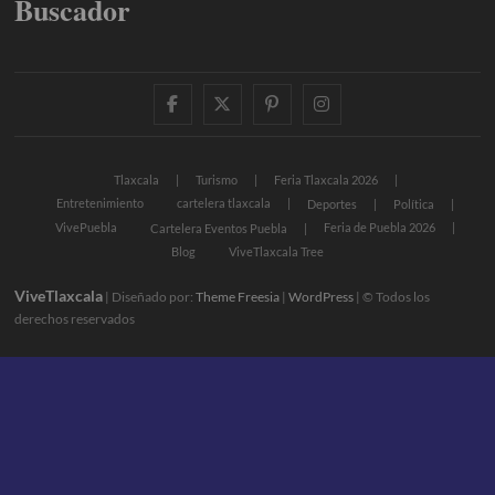
Buscador
facebook
twitter
pinterest
instagram
Tlaxcala
Turismo
Feria Tlaxcala 2026
Entretenimiento
cartelera tlaxcala
Deportes
Política
VivePuebla
Feria de Puebla 2026
Cartelera Eventos Puebla
Blog
ViveTlaxcala Tree
ViveTlaxcala
| Diseñado por:
Theme Freesia
|
WordPress
| © Todos los
derechos reservados