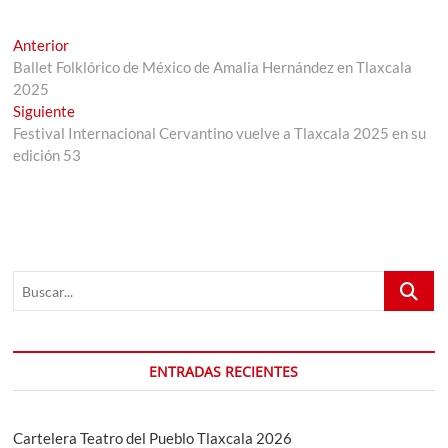
Navegación
Entrada
Anterior
anterior:
Ballet Folklórico de México de Amalia Hernández en Tlaxcala
de
2025
entradas
Entrada
Siguiente
siguiente:
Festival Internacional Cervantino vuelve a Tlaxcala 2025 en su
edición 53
Buscar...
ENTRADAS RECIENTES
Cartelera Teatro del Pueblo Tlaxcala 2026