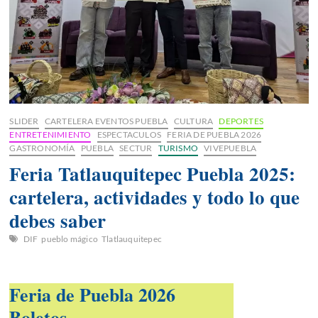
SLIDER
CARTELERA EVENTOS PUEBLA
CULTURA
DEPORTES
ENTRETENIMIENTO
ESPECTACULOS
FERIA DE PUEBLA 2026
GASTRONOMÍA
PUEBLA
SECTUR
TURISMO
VIVEPUEBLA
Feria Tatlauquitepec Puebla 2025:
cartelera, actividades y todo lo que
debes saber
DIF
pueblo mágico
Tlatlauquitepec
Feria de Puebla 2026
Boletos