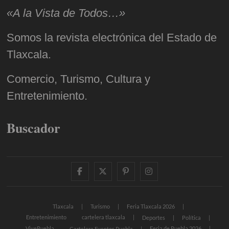
«A la Vista de Todos…»
Somos la revista electrónica del Estado de
Tlaxcala.
Comercio, Turismo, Cultura y
Entretenimiento.
Buscador
facebook
twitter
pinterest
instagram
Tlaxcala
Turismo
Feria Tlaxcala 2026
Entretenimiento
cartelera tlaxcala
Deportes
Política
VivePuebla
Feria de Puebla 2026
Cartelera Eventos Puebla