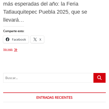
más esperadas del año: la Feria
Tatlauquitepec Puebla 2025, que se
llevará…
Comparte esto:
Facebook
X
Feria
Ver más
Tatlauquitepec
Puebla
2025:
cartelera,
actividades
Buscar...
y
todo
lo
que
debes
ENTRADAS RECIENTES
saber