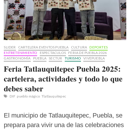
SLIDER
CARTELERA EVENTOS PUEBLA
CULTURA
DEPORTES
ENTRETENIMIENTO
ESPECTACULOS
FERIA DE PUEBLA 2026
GASTRONOMÍA
PUEBLA
SECTUR
TURISMO
VIVEPUEBLA
Feria Tatlauquitepec Puebla 2025:
cartelera, actividades y todo lo que
debes saber
DIF
pueblo mágico
Tlatlauquitepec
El municipio de Tatlauquitepec, Puebla, se
prepara para vivir una de las celebraciones