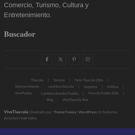
Comercio, Turismo, Cultura y
Entretenimiento.
Buscador
facebook
twitter
pinterest
instagram
Tlaxcala
Turismo
Feria Tlaxcala 2026
Entretenimiento
cartelera tlaxcala
Deportes
Política
VivePuebla
Feria de Puebla 2026
Cartelera Eventos Puebla
Blog
ViveTlaxcala Tree
ViveTlaxcala
| Diseñado por:
Theme Freesia
|
WordPress
| © Todos los
derechos reservados