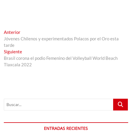
Navegación
Entrada
Anterior
anterior:
Jóvenes Chilenos y experimentados Polacos por el Oro esta
de
tarde
entradas
Entrada
Siguiente
siguiente:
Brasil corona el podio Femenino del Volleyball World Beach
Tlaxcala 2022
Buscar...
ENTRADAS RECIENTES