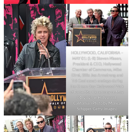
HOLLYWOOD, CALIFORNIA –
MAY 01: (L-R) Steven Nissen,
President & CEO, Hollywood
Chamber of Commerce, Mike
Dirnt, Billie Joe Armstrong and
Tré Cool speak onstage during
the Green Day Hollywood Walk
of Fame Star Ceremony on May
01, 2025 in Hollywood,
California. (Photo by Monica
Schipper/Getty Images)