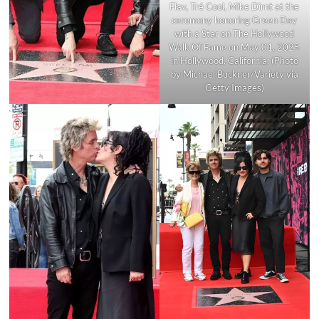
Flav, Tré Cool, Mike Dirnt at the
ceremony honoring Green Day
with a Star on The Hollywood
Walk Of Fame on May 01, 2025
in Hollywood, California. (Photo
by Michael Buckner/Variety via
Getty Images)