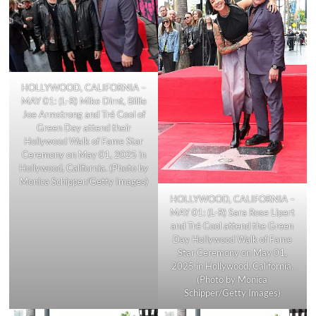
HOLLYWOOD, CALIFORNIA –
MAY 01: (L-R) Mike Dirnt, Billie
Joe Armstrong and Tré Cool of
Green Day attend their
Hollywood Walk of Fame Star
Ceremony on May 01, 2025 in
Hollywood, California. (Photo by
Monica Schipper/Getty Images)
HOLLYWOOD, CALIFORNIA –
MAY 01: (L-R) Sara Rose Lipert
and Tré Cool attend the Green
Day Hollywood Walk of Fame
Star Ceremony on May 01,
2025 in Hollywood, California.
(Photo by Monica
Schipper/Getty Images)