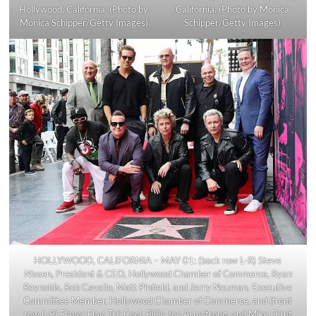
Hollywood, California. (Photo by
California. (Photo by Monica
Monica Schipper/Getty Images)
Schipper/Getty Images)
HOLLYWOOD, CALIFORNIA – MAY 01: (back row L-R) Steve
Nissen, President & CEO, Hollywood Chamber of Commerce, Ryan
Reynolds, Rob Cavallo, Matt Pinfield, and Jerry Neuman, Executive
Committee Member, Hollywood Chamber of Commerce, and (front
row L-R) Flavor Flav, Tré Cool, Billie Joe Armstrong, and Mike Dirnt