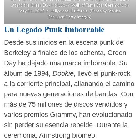
attend the Green Day Hollywood Walk of Fame Star Ceremony on
May 01, 2025 in Hollywood, California. (Photo by Monica
Schipper/Getty Images)
Un Legado Punk Imborrable
Desde sus inicios en la escena punk de
Berkeley a finales de los ochenta, Green
Day ha dejado una marca imborrable. Su
álbum de 1994,
Dookie
, llevó el punk-rock
a la corriente principal, allanando el camino
para nuevas generaciones de bandas. Con
más de 75 millones de discos vendidos y
varios premios Grammy, han evolucionado
sin perder su esencia rebelde. Durante la
ceremonia, Armstrong bromeó: