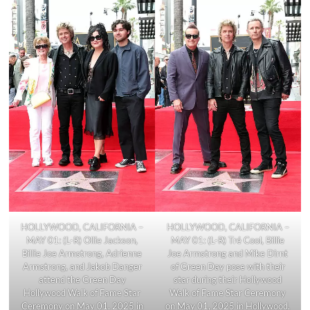
HOLLYWOOD, CALIFORNIA –
HOLLYWOOD, CALIFORNIA –
MAY 01: (L-R) Ollie Jackson,
MAY 01: (L-R) Tré Cool, Billie
Billie Joe Armstrong, Adrienne
Joe Armstrong and Mike Dirnt
Armstrong, and Jakob Danger
of Green Day pose with their
attend the Green Day
star during their Hollywood
Hollywood Walk of Fame Star
Walk of Fame Star Ceremony
Ceremony on May 01, 2025 in
on May 01, 2025 in Hollywood,