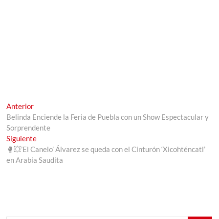
Navegación
Entrada
Anterior
anterior:
Belinda Enciende la Feria de Puebla con un Show Espectacular y
de
Sorprendente
entradas
Entrada
Siguiente
siguiente:
🥊💥’El Canelo’ Álvarez se queda con el Cinturón ‘Xicohténcatl’
en Arabia Saudita