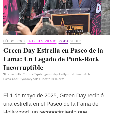
FÉLIDOS ROCK
ENTRETENIMIENTO
MODA
SLIDER
Green Day Estrella en Paseo de la
Fama: Un Legado de Punk-Rock
Incorruptible
coachella
Corona Capital
green day
Hollywood
Paseo de la
Fama
rock
Ryan Reynolds
Tecate Pa’l Norte
El 1 de mayo de 2025, Green Day recibió
una estrella en el Paseo de la Fama de
Hollywood, un reconocimiento que