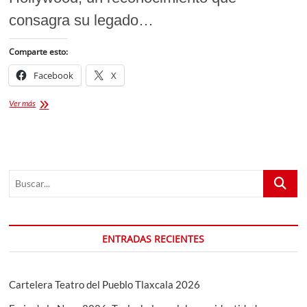
consagra su legado…
Comparte esto:
Facebook
X
Green
Ver más
Day
Estrella
en
Paseo
de
Buscar...
la
Fama:
Un
Legado
de
ENTRADAS RECIENTES
Punk-
Rock
Incorruptible
Cartelera Teatro del Pueblo Tlaxcala 2026