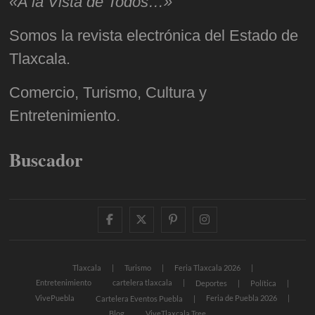
«A la Vista de Todos…»
Somos la revista electrónica del Estado de
Tlaxcala.
Comercio, Turismo, Cultura y
Entretenimiento.
Buscador
facebook
twitter
pinterest
instagram
Tlaxcala
Turismo
Feria Tlaxcala 2026
Entretenimiento
cartelera tlaxcala
Deportes
Política
VivePuebla
Feria de Puebla 2026
Cartelera Eventos Puebla
Blog
ViveTlaxcala Tree