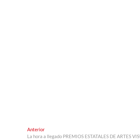
Navegación
Entrada
Anterior
anterior:
La hora a llegado PREMIOS ESTATALES DE ARTES VI