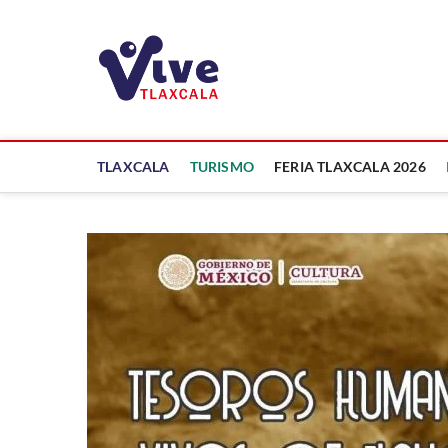
Saltar
al
ViveTlaxcala
contenido
A LA VISTA DE TODOS
TLAXCALA
TURISMO
FERIA TLAXCALA 2026