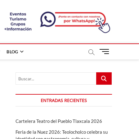
B
BLOG
o
t
ó
Buscar...
n
d
e
m
ENTRADAS RECIENTES
e
n
ú
Cartelera Teatro del Pueblo Tlaxcala 2026
Feria de la Nuez 2026: Teolocholco celebra su
identidad con gastronomía, cultura y