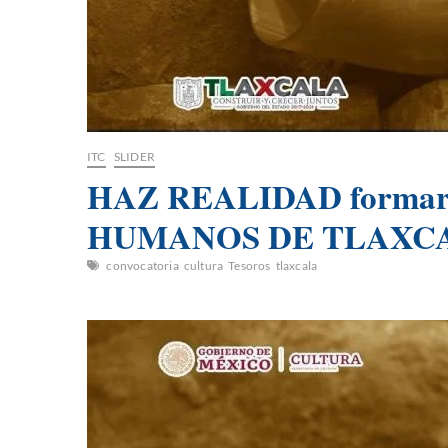
ITC
SLIDER
HAZ REALIDAD formar 
HUMANOS DE TLAXCA
convocatoria
cultura
Tesoros
tlaxcala