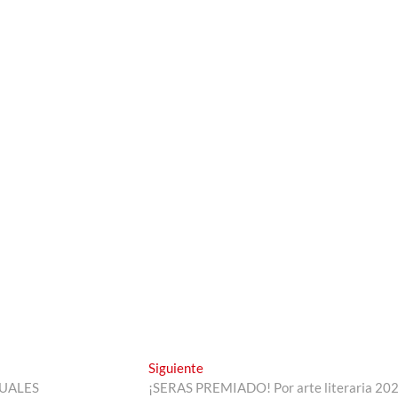
Entrada
Siguiente
siguiente:
SUALES
¡SERAS PREMIADO! Por arte literaria 20