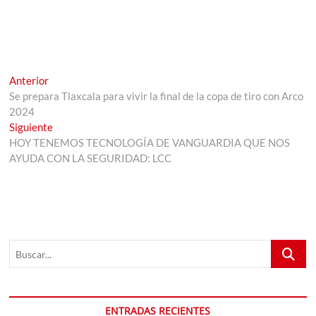
Navegación
Entrada
Anterior
anterior:
Se prepara Tlaxcala para vivir la final de la copa de tiro con Arco
de
2024
entradas
Entrada
Siguiente
siguiente:
HOY TENEMOS TECNOLOGÍA DE VANGUARDIA QUE NOS
AYUDA CON LA SEGURIDAD: LCC
Buscar...
ENTRADAS RECIENTES