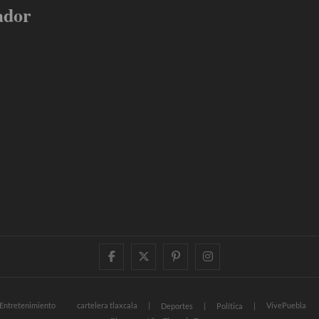
ador
facebook
twitter
pinterest
instagram
Entretenimiento
cartelera tlaxcala
VivePuebla
Deportes
Política