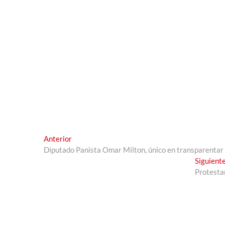
Navegación
Entrada
Anterior
anterior:
Diputado Panista Omar Milton, único en transparentar
de
Siguient
entradas
Protestan