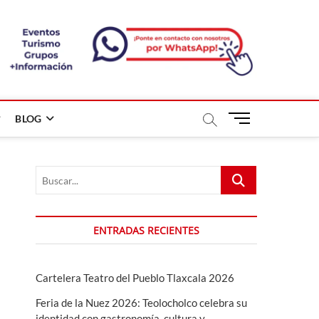
B
BLOG
o
t
ó
Buscar...
n
d
e
m
ENTRADAS RECIENTES
e
n
ú
Cartelera Teatro del Pueblo Tlaxcala 2026
Feria de la Nuez 2026: Teolocholco celebra su
identidad con gastronomía, cultura y