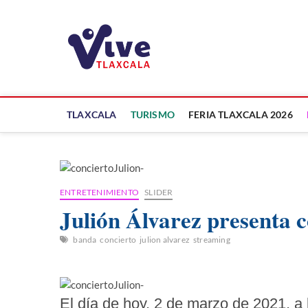
Saltar
al
ViveTlaxcala
contenido
A LA VISTA DE TODOS
TLAXCALA
TURISMO
FERIA TLAXCALA 2026
ENTRETENIMIENTO
SLIDER
Julión Álvarez presenta c
banda
concierto
julion alvarez
streaming
El día de hoy, 2 de marzo de 2021, a 