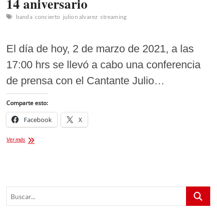
14 aniversario
banda
concierto
julion alvarez
streaming
El día de hoy, 2 de marzo de 2021, a las
17:00 hrs se llevó a cabo una conferencia
de prensa con el Cantante Julio…
Comparte esto:
Facebook
X
Julión
Ver más
Álvarez
presenta
concierto
14
aniversario
Buscar...