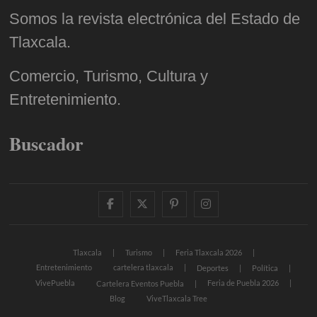
Somos la revista electrónica del Estado de
Tlaxcala.
Comercio, Turismo, Cultura y
Entretenimiento.
Buscador
facebook
twitter
pinterest
instagram
Tlaxcala
Turismo
Feria Tlaxcala 2026
Entretenimiento
cartelera tlaxcala
Deportes
Política
VivePuebla
Feria de Puebla 2026
Cartelera Eventos Puebla
Blog
ViveTlaxcala Tree