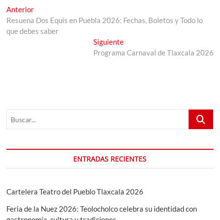
Navegación
Entrada
Anterior
anterior:
Resuena Dos Equis en Puebla 2026: Fechas, Boletos y Todo lo
de
que debes saber
entradas
Entrada
Siguiente
siguiente:
Programa Carnaval de Tlaxcala 2026
Buscar...
ENTRADAS RECIENTES
Cartelera Teatro del Pueblo Tlaxcala 2026
Feria de la Nuez 2026: Teolocholco celebra su identidad con
gastronomía, cultura y tradiciones