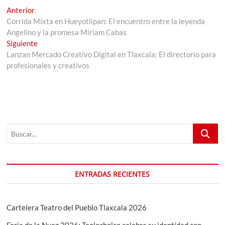
Navegación
Entrada
Anterior
anterior:
Corrida Mixta en Hueyotlipan: El encuentro entre la leyenda
de
Angelino y la promesa Miriam Cabas
entradas
Entrada
Siguiente
siguiente:
Lanzan Mercado Creativo Digital en Tlaxcala: El directorio para
profesionales y creativos
Buscar...
ENTRADAS RECIENTES
Cartelera Teatro del Pueblo Tlaxcala 2026