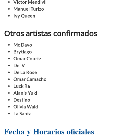
Victor Mendivil
Manuel Turizo
Ivy Queen
Otros artistas confirmados
Mc Davo
Brytiago
Omar Courtz
Dei V
De La Rose
Omar Camacho
Luck Ra
Alanis Yuki
Destino
Olivia Wald
La Santa
Fecha y Horarios oficiales