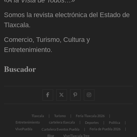
«A la Vista de Todos…»
Somos la revista electrónica del Estado de
Tlaxcala.
Comercio, Turismo, Cultura y
Entretenimiento.
Buscador
facebook
twitter
pinterest
instagram
Tlaxcala
Turismo
Feria Tlaxcala 2026
Entretenimiento
cartelera tlaxcala
Deportes
Política
VivePuebla
Feria de Puebla 2026
Cartelera Eventos Puebla
Blog
ViveTlaxcala Tree