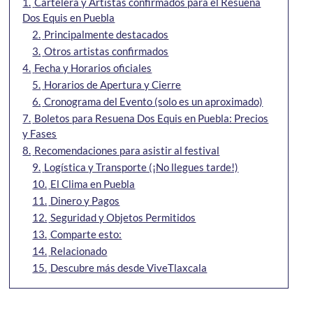
1.
Cartelera y Artistas confirmados para el Resuena
Dos Equis en Puebla
2.
Principalmente destacados
3.
Otros artistas confirmados
4.
Fecha y Horarios oficiales
5.
Horarios de Apertura y Cierre
6.
Cronograma del Evento (solo es un aproximado)
7.
Boletos para Resuena Dos Equis en Puebla: Precios
y Fases
8.
Recomendaciones para asistir al festival
9.
Logística y Transporte (¡No llegues tarde!)
10.
El Clima en Puebla
11.
Dinero y Pagos
12.
Seguridad y Objetos Permitidos
13.
Comparte esto:
14.
Relacionado
15.
Descubre más desde ViveTlaxcala