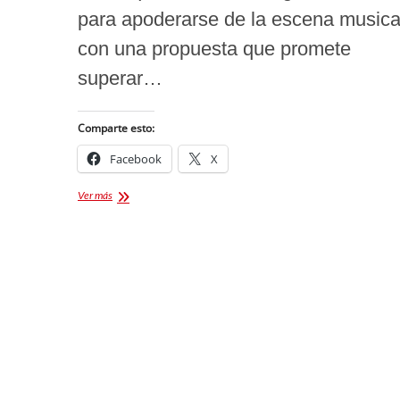
para apoderarse de la escena musica
con una propuesta que promete
superar…
Comparte esto:
Facebook
X
Resuena
Ver más
Dos
Equis
en
Puebla
2026:
Fechas,
Boletos
y
Todo
lo
que
debes