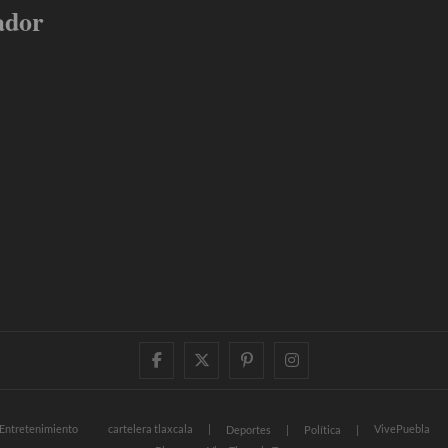
ador
facebook
twitter
pinterest
instagram
Entretenimiento
cartelera tlaxcala
VivePuebla
Deportes
Política