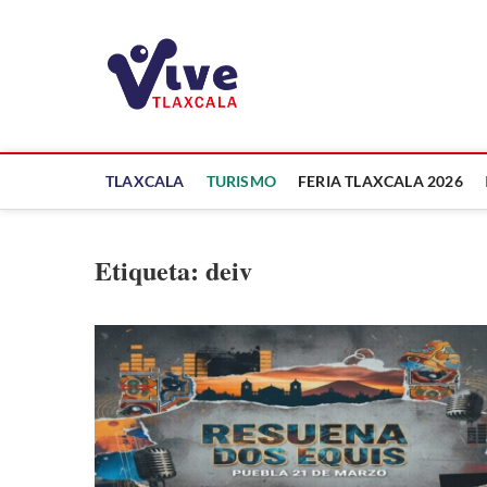
Saltar
al
ViveTlaxcala
contenido
A LA VISTA DE TODOS
TLAXCALA
TURISMO
FERIA TLAXCALA 2026
Etiqueta:
deiv