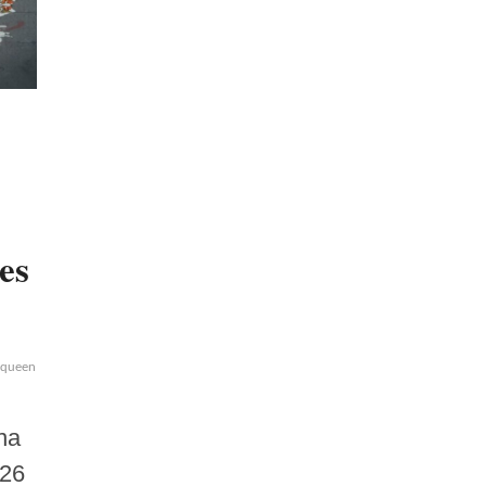
es
yqueen
lasanta
luckra
manuelturizo
mcdavo
oliviawald
omarcamacho
omarcour
na
026