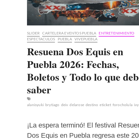
SLIDER
CARTELERA EVENTOS PUEBLA
ENTRETENIMIENTO
ESPECTACULOS
PUEBLA
VIVEPUEBLA
Resuena Dos Equis en
Puebla 2026: Fechas,
Boletos y Todo lo que deb
saber
alanisyuki
brytiago
deiv
delarose
destino
eticket
forocholula
iv
¡La espera terminó! El festival Resue
Dos Equis en Puebla regresa este 2