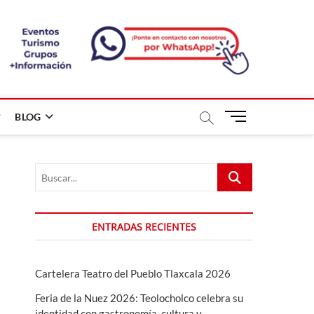
B
BLOG
o
t
ó
Buscar...
n
d
e
m
ENTRADAS RECIENTES
e
n
ú
Cartelera Teatro del Pueblo Tlaxcala 2026
Feria de la Nuez 2026: Teolocholco celebra su
identidad con gastronomía, cultura y