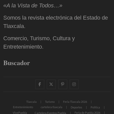
«A la Vista de Todos…»
Somos la revista electrónica del Estado de
Tlaxcala.
Comercio, Turismo, Cultura y
Entretenimiento.
Buscador
facebook
twitter
pinterest
instagram
Tlaxcala
Turismo
Feria Tlaxcala 2026
Entretenimiento
cartelera tlaxcala
Deportes
Política
VivePuebla
Feria de Puebla 2026
Cartelera Eventos Puebla