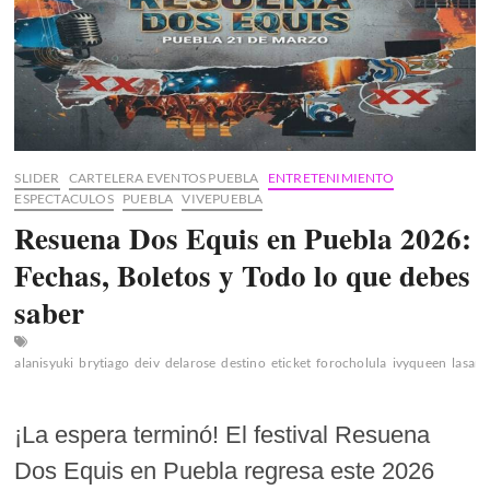
SLIDER
CARTELERA EVENTOS PUEBLA
ENTRETENIMIENTO
ESPECTACULOS
PUEBLA
VIVEPUEBLA
Resuena Dos Equis en Puebla 2026:
Fechas, Boletos y Todo lo que debes
saber
alanisyuki
brytiago
deiv
delarose
destino
eticket
forocholula
ivyqueen
lasant
¡La espera terminó! El festival Resuena
Dos Equis en Puebla regresa este 2026