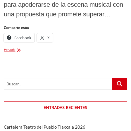
para apoderarse de la escena musical con
una propuesta que promete superar…
Comparte esto:
Facebook
X
Resuena
Ver más
Dos
Equis
en
Puebla
2026:
Buscar...
Fechas,
Boletos
y
Todo
lo
ENTRADAS RECIENTES
que
debes
saber
Cartelera Teatro del Pueblo Tlaxcala 2026