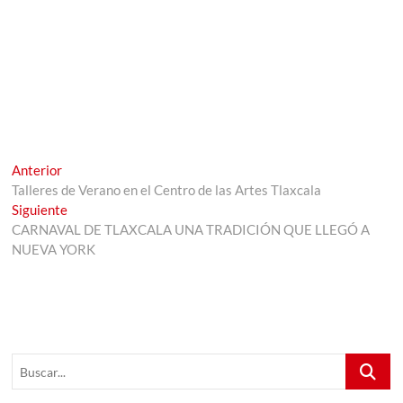
Navegación
Entrada
Anterior
anterior:
Talleres de Verano en el Centro de las Artes Tlaxcala
de
Entrada
Siguiente
entradas
siguiente:
CARNAVAL DE TLAXCALA UNA TRADICIÓN QUE LLEGÓ A
NUEVA YORK
Buscar...