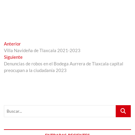
Navegación
Entrada
Anterior
anterior:
Villa Navideña de Tlaxcala 2021-2023
de
Entrada
Siguiente
entradas
siguiente:
Denuncias de robos en el Bodega Aurrera de Tlaxcala capital
preocupan a la ciudadanía 2023
Buscar...