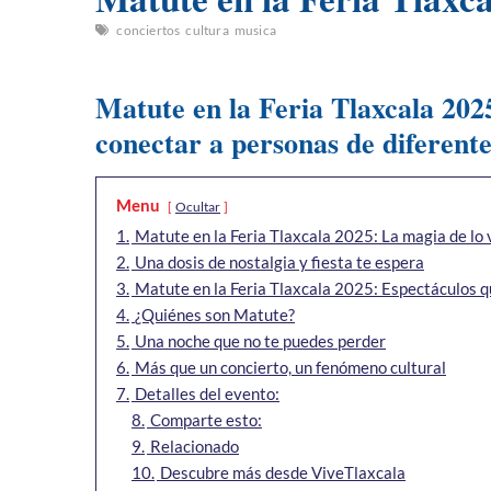
conciertos
cultura
musica
Matute en la Feria Tlaxcala 202
conectar a personas de diferente
Menu
Ocultar
1.
Matute en la Feria Tlaxcala 2025: La magia de lo 
2.
Una dosis de nostalgia y fiesta te espera
3.
Matute en la Feria Tlaxcala 2025: Espectáculos q
4.
¿Quiénes son Matute?
5.
Una noche que no te puedes perder
6.
Más que un concierto, un fenómeno cultural
7.
Detalles del evento:
8.
Comparte esto:
9.
Relacionado
10.
Descubre más desde ViveTlaxcala