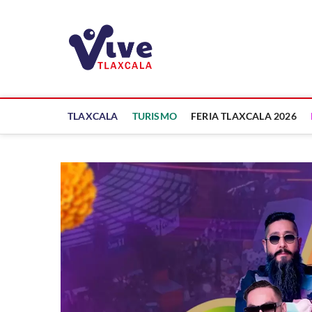
Saltar
al
ViveTlaxcala
contenido
A LA VISTA DE TODOS
TLAXCALA
TURISMO
FERIA TLAXCALA 2026