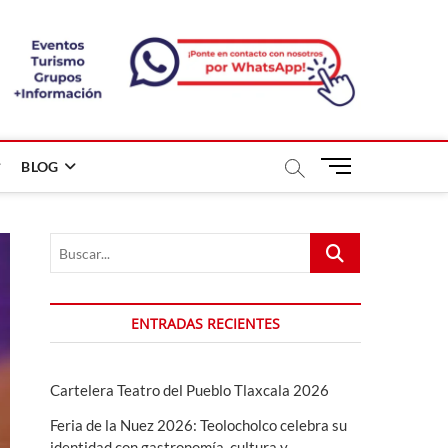
B
BLOG
o
t
ó
Buscar...
n
d
e
m
ENTRADAS RECIENTES
e
n
ú
Cartelera Teatro del Pueblo Tlaxcala 2026
Feria de la Nuez 2026: Teolocholco celebra su
identidad con gastronomía, cultura y