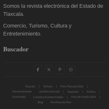
Somos la revista electrónica del Estado de
Tlaxcala.
Comercio, Turismo, Cultura y
Entretenimiento.
Buscador
facebook
twitter
pinterest
instagram
Tlaxcala
Turismo
Feria Tlaxcala 2026
Entretenimiento
cartelera tlaxcala
Deportes
Política
VivePuebla
Feria de Puebla 2026
Cartelera Eventos Puebla
Blog
ViveTlaxcala Tree