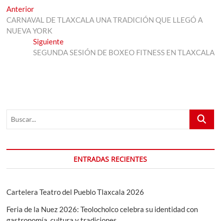
Navegación
Entrada
Anterior
anterior:
CARNAVAL DE TLAXCALA UNA TRADICIÓN QUE LLEGÓ A
de
NUEVA YORK
entradas
Entrada
Siguiente
siguiente:
SEGUNDA SESIÓN DE BOXEO FITNESS EN TLAXCALA
Buscar...
ENTRADAS RECIENTES
Cartelera Teatro del Pueblo Tlaxcala 2026
Feria de la Nuez 2026: Teolocholco celebra su identidad con
gastronomía, cultura y tradiciones