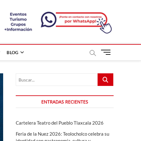
B
BLOG
o
t
ó
Buscar...
n
d
e
m
ENTRADAS RECIENTES
e
n
ú
Cartelera Teatro del Pueblo Tlaxcala 2026
Feria de la Nuez 2026: Teolocholco celebra su
identidad con gastronomía, cultura y