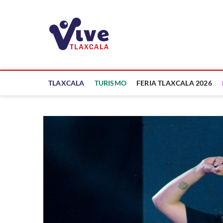
Saltar
al
ViveTlaxcala
contenido
A LA VISTA DE TODOS
TLAXCALA
TURISMO
FERIA TLAXCALA 2026