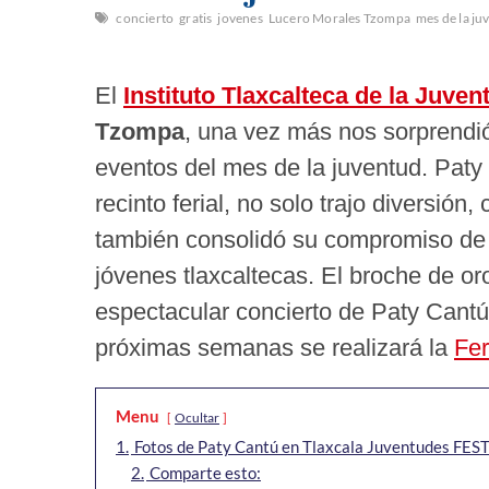
concierto
gratis
jovenes
Lucero Morales Tzompa
mes de la ju
El
Instituto Tlaxcalteca de la Juvent
Tzompa
, una vez más nos sorprendió
eventos del mes de la juventud. Pat
recinto ferial, no solo trajo diversión
también consolidó su compromiso de f
jóvenes tlaxcaltecas. El broche de oro
espectacular concierto de Paty Cantú
próximas semanas se realizará la
Fer
Menu
Ocultar
1.
Fotos de Paty Cantú en Tlaxcala Juventudes FES
2.
Comparte esto: