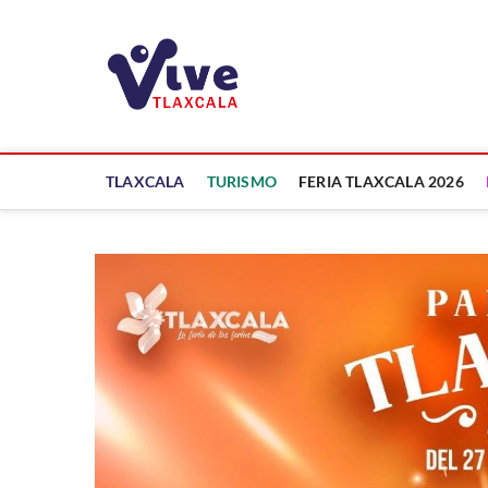
Saltar
al
ViveTlaxcala
contenido
A LA VISTA DE TODOS
TLAXCALA
TURISMO
FERIA TLAXCALA 2026