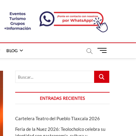
B
BLOG
o
t
ó
Buscar...
n
d
e
m
ENTRADAS RECIENTES
e
n
ú
Cartelera Teatro del Pueblo Tlaxcala 2026
Feria de la Nuez 2026: Teolocholco celebra su
identidad con gastronomía, cultura y