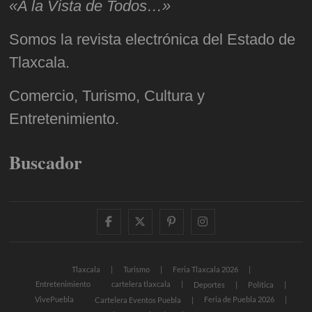
«A la Vista de Todos…»
Somos la revista electrónica del Estado de
Tlaxcala.
Comercio, Turismo, Cultura y
Entretenimiento.
Buscador
facebook
twitter
pinterest
instagram
Tlaxcala
Turismo
Feria Tlaxcala 2026
Entretenimiento
cartelera tlaxcala
Deportes
Política
VivePuebla
Feria de Puebla 2026
Cartelera Eventos Puebla