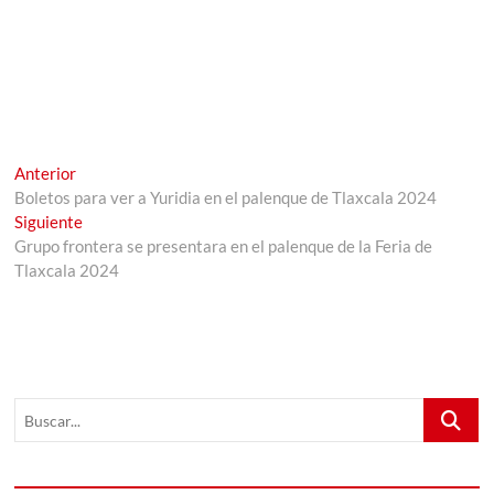
Navegación
Entrada
Anterior
anterior:
Boletos para ver a Yuridia en el palenque de Tlaxcala 2024
de
Entrada
Siguiente
entradas
siguiente:
Grupo frontera se presentara en el palenque de la Feria de
Tlaxcala 2024
Buscar...