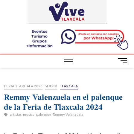
Saltar
ViveTlaxca
A LA VISTA
al
DE TODOS
contenido
B
o
t
ó
FERIA TLAXCALA 2025
SLIDER
TLAXCALA
n
d
Remmy Valenzuela en el palenque
e
de la Feria de Tlaxcala 2024
m
e
artistas
musica
palenque
Remmy Valenzuela
n
ú