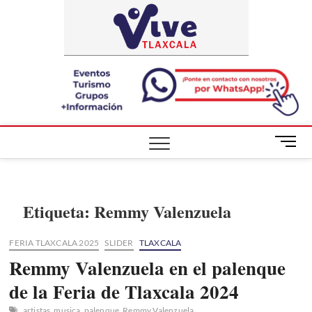
Saltar
ViveTlaxca
A LA VISTA
al
DE TODOS
contenido
B
o
t
ó
n
Etiqueta:
Remmy Valenzuela
d
e
FERIA TLAXCALA 2025
SLIDER
TLAXCALA
m
Remmy Valenzuela en el palenque
e
n
de la Feria de Tlaxcala 2024
ú
artistas
musica
palenque
Remmy Valenzuela