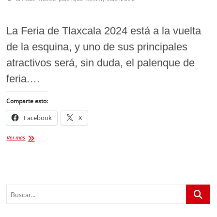
La Feria de Tlaxcala 2024 está a la vuelta
de la esquina, y uno de sus principales
atractivos será, sin duda, el palenque de
feria.…
Comparte esto:
Facebook
X
Remmy
Ver más
Valenzuela
en
el
palenque
de
Buscar...
la
Feria
de
Tlaxcala