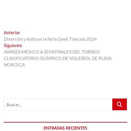
Navegación
Entrada
Anterior
anterior:
Diversión y éxito en la Feria Geek Tlaxcala 2024
de
Entrada
Siguiente
entradas
siguiente:
AVANZA MÉXICO A SEMIFINALES DEL TORNEO
CLASIFICATORIO OLÍMPICO DE VOLEIBOL DE PLAYA
NORCECA
Buscar...
ENTRADAS RECIENTES