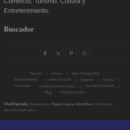
Comercio, Turismo, Cultura y
Entretenimiento.
Buscador
facebook
twitter
pinterest
instagram
Tlaxcala
Turismo
Feria Tlaxcala 2026
Entretenimiento
cartelera tlaxcala
Deportes
Política
VivePuebla
Feria de Puebla 2026
Cartelera Eventos Puebla
Blog
ViveTlaxcala Tree
ViveTlaxcala
| Diseñado por:
Theme Freesia
|
WordPress
| © Todos los
derechos reservados