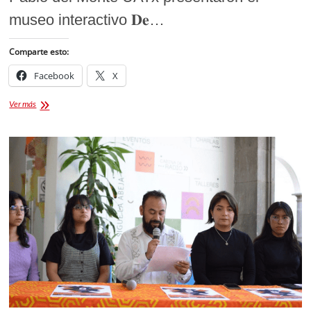
museo interactivo 𝐃𝐞…
Comparte esto:
Facebook
X
𝐃𝐞
Ver más
𝐥𝐚
𝐩𝐬𝐢𝐜𝐨𝐟𝐢𝐬𝐢𝐨𝐥𝐨𝐠𝐢́𝐚
𝐚𝐥
𝐚𝐫𝐭𝐞.
Presentan
en
la
UATX