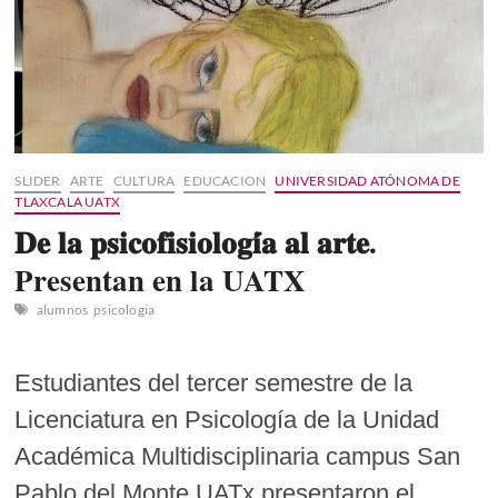
SLIDER
ARTE
CULTURA
EDUCACION
UNIVERSIDAD ATÓNOMA DE
TLAXCALA UATX
𝐃𝐞 𝐥𝐚 𝐩𝐬𝐢𝐜𝐨𝐟𝐢𝐬𝐢𝐨𝐥𝐨𝐠𝐢́𝐚 𝐚𝐥 𝐚𝐫𝐭𝐞.
Presentan en la UATX
alumnos
psicologia
Estudiantes del tercer semestre de la
Licenciatura en Psicología de la Unidad
Académica Multidisciplinaria campus San
Pablo del Monte UATx presentaron el