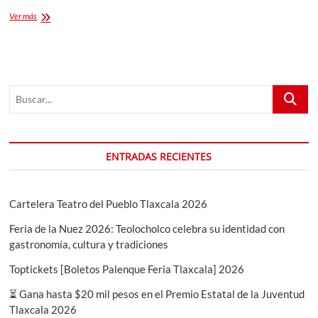
VIII
Ver más
Simposio
Internacional
de
Artes
Visuales
Buscar...
titulado
“Horizontes
Infinitos:
El
Arte
ENTRADAS RECIENTES
y
su
Práctica”
UATx
Cartelera Teatro del Pueblo Tlaxcala 2026
Feria de la Nuez 2026: Teolocholco celebra su identidad con
gastronomía, cultura y tradiciones
Toptickets [Boletos Palenque Feria Tlaxcala] 2026
⏳ Gana hasta $20 mil pesos en el Premio Estatal de la Juventud
Tlaxcala 2026