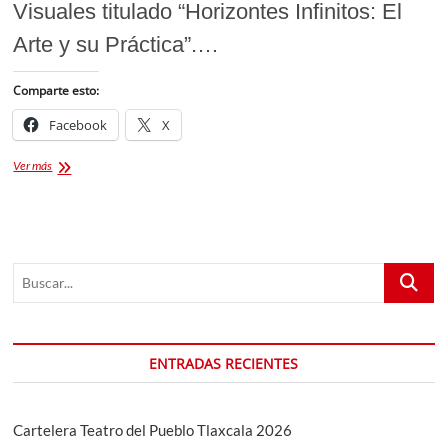
Visuales titulado “Horizontes Infinitos: El
Arte y su Práctica”.…
Comparte esto:
Facebook
X
VIII
Ver más
Simposio
Internacional
de
Artes
Visuales
Buscar...
titulado
“Horizontes
Infinitos:
El
Arte
ENTRADAS RECIENTES
y
su
Práctica”
UATx
Cartelera Teatro del Pueblo Tlaxcala 2026