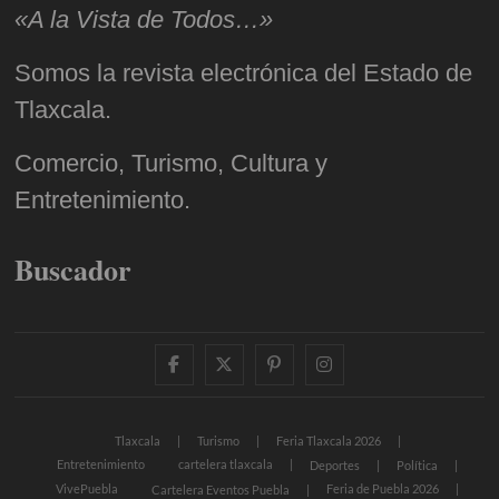
«A la Vista de Todos…»
Somos la revista electrónica del Estado de
Tlaxcala.
Comercio, Turismo, Cultura y
Entretenimiento.
Buscador
facebook
twitter
pinterest
instagram
Tlaxcala
Turismo
Feria Tlaxcala 2026
Entretenimiento
cartelera tlaxcala
Deportes
Política
VivePuebla
Feria de Puebla 2026
Cartelera Eventos Puebla