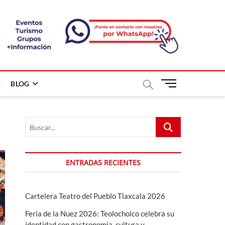
B
BLOG
o
t
ó
Buscar...
n
d
e
m
ENTRADAS RECIENTES
e
n
ú
Cartelera Teatro del Pueblo Tlaxcala 2026
Feria de la Nuez 2026: Teolocholco celebra su
identidad con gastronomía, cultura y