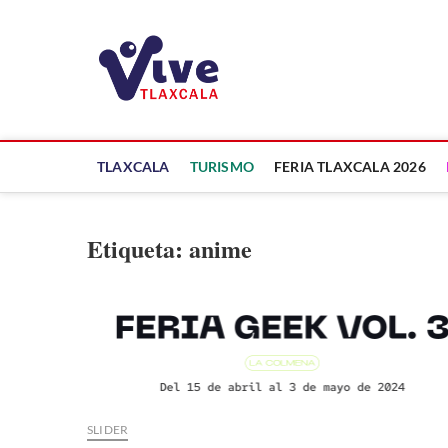
Saltar
al
ViveTlaxcala
contenido
A LA VISTA DE TODOS
TLAXCALA
TURISMO
FERIA TLAXCALA 2026
Etiqueta:
anime
SLIDER