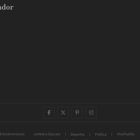
ador
facebook
twitter
pinterest
instagram
Entretenimiento
cartelera tlaxcala
VivePuebla
Deportes
Política