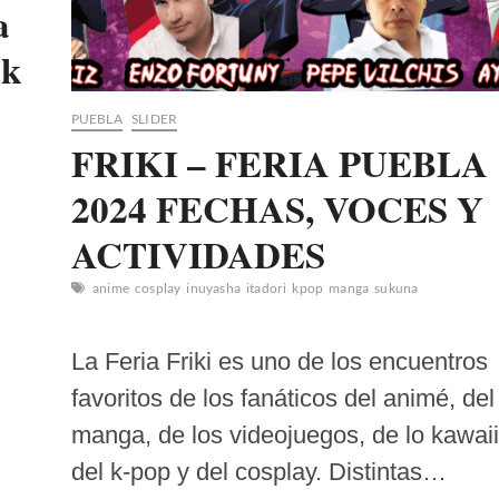
a
ek
PUEBLA
SLIDER
FRIKI – FERIA PUEBLA
2024 FECHAS, VOCES Y
ACTIVIDADES
anime
cosplay
inuyasha
itadori
kpop
manga
sukuna
,
La Feria Friki es uno de los encuentros
favoritos de los fanáticos del animé, del
manga, de los videojuegos, de lo kawaii
del k-pop y del cosplay. Distintas…