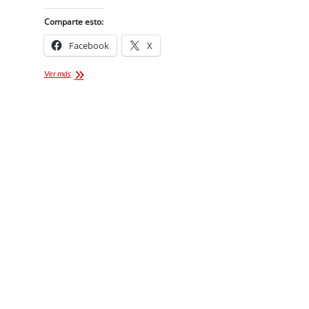
Comparte esto:
Facebook
X
FRIKI
Ver más
–
FERIA
PUEBLA
2024
FECHAS,
VOCES
Y
ACTIVIDADES