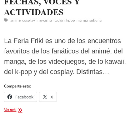
FECHAS, VOCES Y
ACTIVIDADES
anime
cosplay
inuyasha
itadori
kpop
manga
sukuna
La Feria Friki es uno de los encuentros
favoritos de los fanáticos del animé, del
manga, de los videojuegos, de lo kawaii,
del k-pop y del cosplay. Distintas…
Comparte esto:
Facebook
X
FRIKI
Ver más
–
FERIA
PUEBLA
2024
FECHAS,