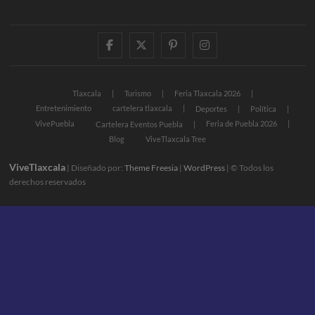
facebook
twitter
pinterest
instagram
Tlaxcala
Turismo
Feria Tlaxcala 2026
Entretenimiento
cartelera tlaxcala
Deportes
Política
VivePuebla
Feria de Puebla 2026
Cartelera Eventos Puebla
Blog
ViveTlaxcala Tree
ViveTlaxcala
| Diseñado por:
Theme Freesia
|
WordPress
| © Todos los
derechos reservados