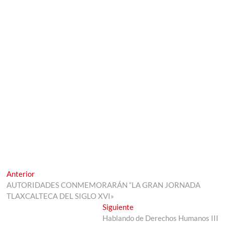
Navegación
Entrada
Anterior
anterior:
AUTORIDADES CONMEMORARÁN “LA GRAN JORNADA
de
TLAXCALTECA DEL SIGLO XVI»
entradas
Entrada
Siguiente
siguiente:
Hablando de Derechos Humanos III