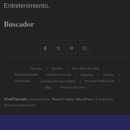
Entretenimiento.
Buscador
facebook
twitter
pinterest
instagram
Tlaxcala
Turismo
Feria Tlaxcala 2026
Entretenimiento
cartelera tlaxcala
Deportes
Política
VivePuebla
Feria de Puebla 2026
Cartelera Eventos Puebla
Blog
ViveTlaxcala Tree
ViveTlaxcala
| Diseñado por:
Theme Freesia
|
WordPress
| © Todos los
derechos reservados