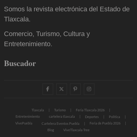
Somos la revista electrónica del Estado de
Tlaxcala.
Comercio, Turismo, Cultura y
Entretenimiento.
Buscador
facebook
twitter
pinterest
instagram
Tlaxcala
Turismo
Feria Tlaxcala 2026
Entretenimiento
cartelera tlaxcala
Deportes
Política
VivePuebla
Feria de Puebla 2026
Cartelera Eventos Puebla
Blog
ViveTlaxcala Tree