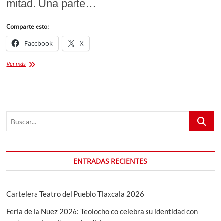
mitad. Una parte…
Comparte esto:
Facebook
X
Sequía
Ver más
tiene
en
riesgo
a
la
Buscar...
Laguna
de
Acuitlapilco
ENTRADAS RECIENTES
Cartelera Teatro del Pueblo Tlaxcala 2026
Feria de la Nuez 2026: Teolocholco celebra su identidad con