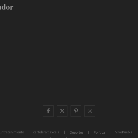
ador
facebook
twitter
pinterest
instagram
Entretenimiento
cartelera tlaxcala
VivePuebla
Deportes
Política