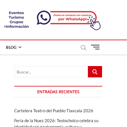
B
BLOG
o
t
ó
Buscar...
n
d
e
m
ENTRADAS RECIENTES
e
n
ú
Cartelera Teatro del Pueblo Tlaxcala 2026
Feria de la Nuez 2026: Teolocholco celebra su
identidad con gastronomía, cultura y