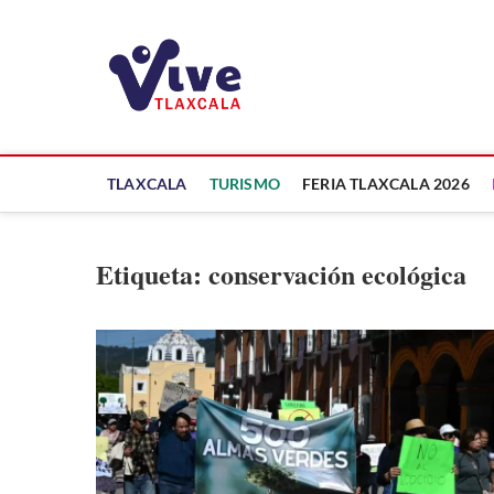
Saltar
al
ViveTlaxcala
contenido
A LA VISTA DE TODOS
TLAXCALA
TURISMO
FERIA TLAXCALA 2026
Etiqueta:
conservación ecológica