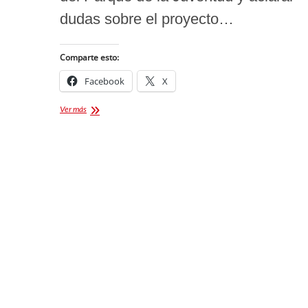
dudas sobre el proyecto…
Comparte esto:
Facebook
X
Avanzan
Ver más
acuerdos
para
la
rehabilitación
del
Parque
de
la
Juventud
en
Tlaxcala