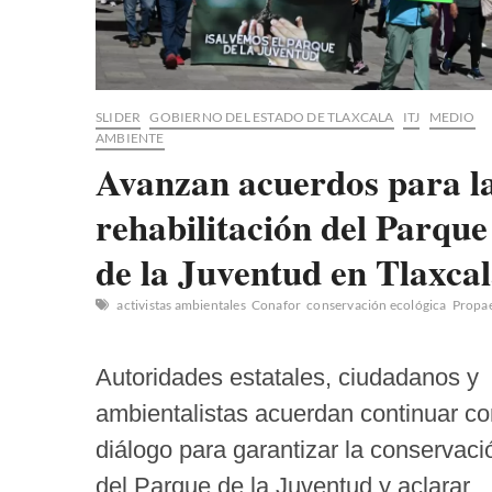
SLIDER
GOBIERNO DEL ESTADO DE TLAXCALA
ITJ
MEDIO
AMBIENTE
Avanzan acuerdos para l
rehabilitación del Parque
de la Juventud en Tlaxca
activistas ambientales
Conafor
conservación ecológica
Propa
Autoridades estatales, ciudadanos y
ambientalistas acuerdan continuar co
diálogo para garantizar la conservaci
del Parque de la Juventud y aclarar