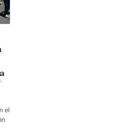
a
la
et
n el
ón