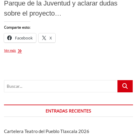
Parque de la Juventud y aclarar dudas
sobre el proyecto…
Comparte esto:
Facebook
X
Avanzan
Ver más
acuerdos
para
la
rehabilitación
del
Buscar...
Parque
de
la
Juventud
en
ENTRADAS RECIENTES
Tlaxcala
Cartelera Teatro del Pueblo Tlaxcala 2026