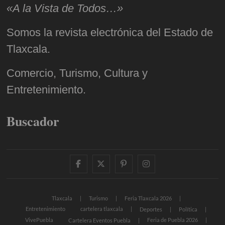
«A la Vista de Todos…»
Somos la revista electrónica del Estado de
Tlaxcala.
Comercio, Turismo, Cultura y
Entretenimiento.
Buscador
facebook
twitter
pinterest
instagram
Tlaxcala
Turismo
Feria Tlaxcala 2026
Entretenimiento
cartelera tlaxcala
Deportes
Política
VivePuebla
Feria de Puebla 2026
Cartelera Eventos Puebla