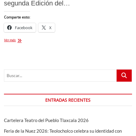
segunda Edición del…
Comparte esto:
Facebook
X
Descubre
Ver más
el
Pasado
en
«Tierra
de
Buscar...
Dinosaurios»
El
Museo
Itinerante
Tlaxcala
ENTRADAS RECIENTES
2024
Cartelera Teatro del Pueblo Tlaxcala 2026
Feria de la Nuez 2026: Teolocholco celebra su identidad con