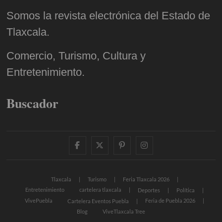
Somos la revista electrónica del Estado de
Tlaxcala.
Comercio, Turismo, Cultura y
Entretenimiento.
Buscador
facebook
twitter
pinterest
instagram
Tlaxcala
Turismo
Feria Tlaxcala 2026
Entretenimiento
cartelera tlaxcala
Deportes
Política
VivePuebla
Feria de Puebla 2026
Cartelera Eventos Puebla
Blog
ViveTlaxcala Tree