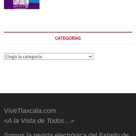
CATEGORÍAS
Categorías
ViveTlaxcala.com
«A la Vista de Todos…»
Somos la revista electrónica del Estado de