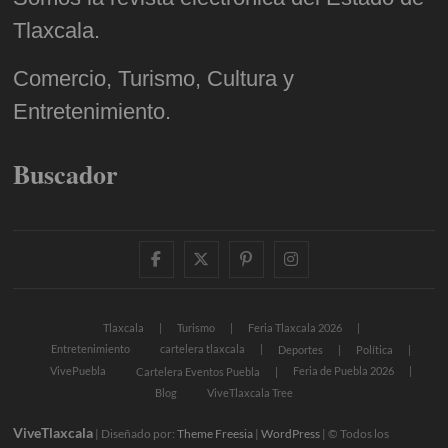
Tlaxcala.
Comercio, Turismo, Cultura y
Entretenimiento.
Buscador
facebook
twitter
pinterest
instagram
Tlaxcala
Turismo
Feria Tlaxcala 2026
Entretenimiento
cartelera tlaxcala
Deportes
Política
VivePuebla
Feria de Puebla 2026
Cartelera Eventos Puebla
Blog
ViveTlaxcala Tree
ViveTlaxcala
| Diseñado por:
Theme Freesia
|
WordPress
| © Todos los