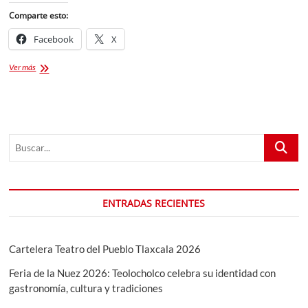
Comparte esto:
Facebook
X
Regalos
Ver más
de
Santa
Claus
para
Niños:
Buscar...
Guía
Completa
para
Navidad
2025
ENTRADAS RECIENTES
Cartelera Teatro del Pueblo Tlaxcala 2026
Feria de la Nuez 2026: Teolocholco celebra su identidad con
gastronomía, cultura y tradiciones