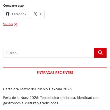
Comparte esto:
Facebook
X
Regalos
Ver más
de
Santa
Claus
para
Niños:
Buscar...
Guía
Completa
para
Navidad
2025
ENTRADAS RECIENTES
Cartelera Teatro del Pueblo Tlaxcala 2026
Feria de la Nuez 2026: Teolocholco celebra su identidad con
gastronomía, cultura y tradiciones