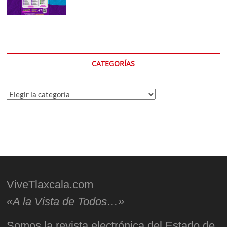
CATEGORÍAS
Categorías
ViveTlaxcala.com
«A la Vista de Todos…»
Somos la revista electrónica del Estado de