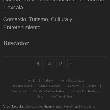
Tlaxcala.
Comercio, Turismo, Cultura y
Entretenimiento.
Buscador
facebook
twitter
pinterest
instagram
Tlaxcala
Turismo
Feria Tlaxcala 2026
Entretenimiento
cartelera tlaxcala
Deportes
Política
VivePuebla
Feria de Puebla 2026
Cartelera Eventos Puebla
Blog
ViveTlaxcala Tree
ViveTlaxcala
| Diseñado por:
Theme Freesia
|
WordPress
| © Todos los