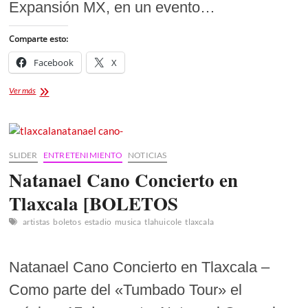
Expansión MX, en un evento…
Comparte esto:
Facebook
X
Tlaxcala
Ver más
FC
presentará
su
nueva
indumentaria
SLIDER
ENTRETENIMIENTO
NOTICIAS
para
Natanael Cano Concierto en
la
temporada
Tlaxcala [BOLETOS
2025-
2026
artistas
boletos
estadio
musica
tlahuicole
tlaxcala
Natanael Cano Concierto en Tlaxcala –
Como parte del «Tumbado Tour» el