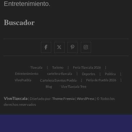
Entretenimiento.
Buscador
facebook
twitter
pinterest
instagram
Tlaxcala
Turismo
Feria Tlaxcala 2026
Entretenimiento
cartelera tlaxcala
Deportes
Política
VivePuebla
Feria de Puebla 2026
Cartelera Eventos Puebla
Blog
ViveTlaxcala Tree
ViveTlaxcala
| Diseñado por:
Theme Freesia
|
WordPress
| © Todos los
derechos reservados