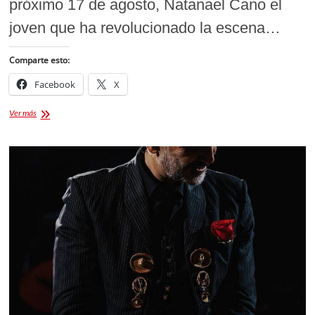
próximo 17 de agosto, Natanael Cano el
joven que ha revolucionado la escena…
Comparte esto:
Facebook
X
Natanael
Ver más
Cano
Concierto
en
Tlaxcala
[BOLETOS