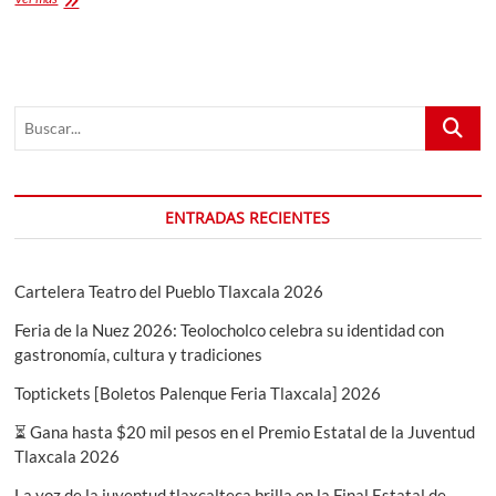
Fernández
2023:
¡Un
concierto
inolvidable
Buscar...
en
Tlaxcala!
ENTRADAS RECIENTES
Cartelera Teatro del Pueblo Tlaxcala 2026
Feria de la Nuez 2026: Teolocholco celebra su identidad con
gastronomía, cultura y tradiciones
Toptickets [Boletos Palenque Feria Tlaxcala] 2026
⏳ Gana hasta $20 mil pesos en el Premio Estatal de la Juventud
Tlaxcala 2026
La voz de la juventud tlaxcalteca brilla en la Final Estatal de