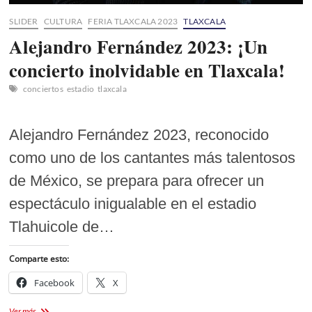
SLIDER
CULTURA
FERIA TLAXCALA 2023
TLAXCALA
Alejandro Fernández 2023: ¡Un
concierto inolvidable en Tlaxcala!
conciertos
estadio
tlaxcala
Alejandro Fernández 2023, reconocido
como uno de los cantantes más talentosos
de México, se prepara para ofrecer un
espectáculo inigualable en el estadio
Tlahuicole de…
Comparte esto:
Facebook
X
Alejandro
Ver más