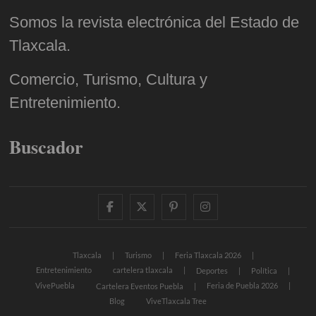
Somos la revista electrónica del Estado de
Tlaxcala.
Comercio, Turismo, Cultura y
Entretenimiento.
Buscador
facebook
twitter
pinterest
instagram
Tlaxcala
Turismo
Feria Tlaxcala 2026
Entretenimiento
cartelera tlaxcala
Deportes
Política
VivePuebla
Feria de Puebla 2026
Cartelera Eventos Puebla
Blog
ViveTlaxcala Tree