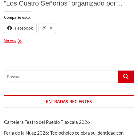
“Los Cuatro Señoríos” organizado por…
Comparte esto:
Facebook
X
“Hornets
Ver más
Huamantla”
🐝
logran
el
segundo
Buscar...
Lugar
🥈
en
el
Torneo
ENTRADAS RECIENTES
estatal
de
“Los
Cuatro
Cartelera Teatro del Pueblo Tlaxcala 2026
Señoríos”
Feria de la Nuez 2026: Teolocholco celebra su identidad con