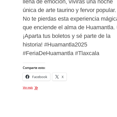
llena de emoción, vivirás una noche
única de arte taurino y fervor popular.
No te pierdas esta experiencia mágic
que enciende el alma de Huamantla. 
¡Aparta tus boletos y sé parte de la
historia! #Huamantla2025
#FeriaDeHuamantla #Tlaxcala
Comparte esto:
Facebook
X
Corrida
Ver más
de
las
luces
Huamantla
2025