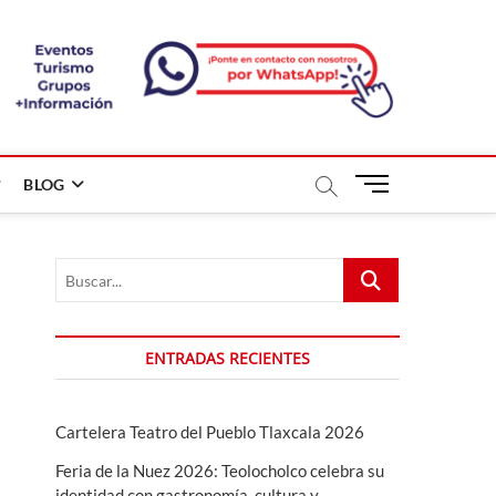
B
BLOG
o
t
ó
Buscar...
n
d
e
m
ENTRADAS RECIENTES
e
n
ú
Cartelera Teatro del Pueblo Tlaxcala 2026
Feria de la Nuez 2026: Teolocholco celebra su
identidad con gastronomía, cultura y