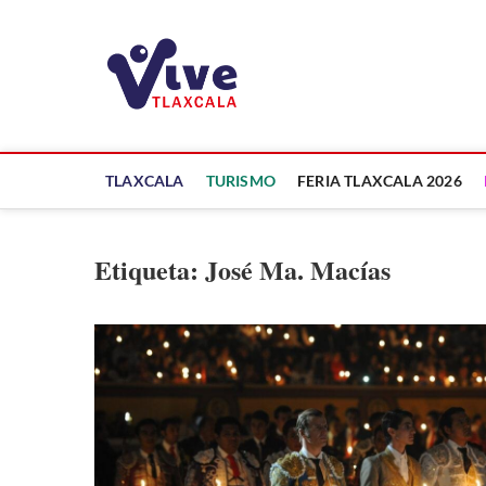
Saltar
al
ViveTlaxcala
contenido
A LA VISTA DE TODOS
TLAXCALA
TURISMO
FERIA TLAXCALA 2026
Etiqueta:
José Ma. Macías