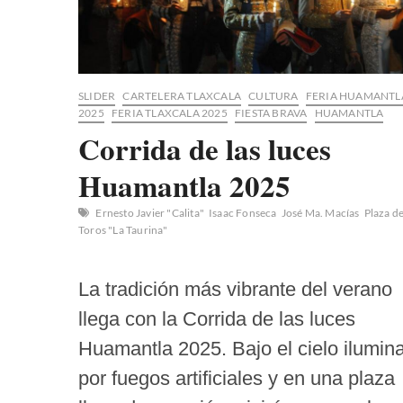
SLIDER
CARTELERA TLAXCALA
CULTURA
FERIA HUAMANTL
2025
FERIA TLAXCALA 2025
FIESTA BRAVA
HUAMANTLA
Corrida de las luces
Huamantla 2025
Ernesto Javier "Calita"
Isaac Fonseca
José Ma. Macías
Plaza d
Toros "La Taurina"
La tradición más vibrante del verano
llega con la Corrida de las luces
Huamantla 2025. Bajo el cielo ilumin
por fuegos artificiales y en una plaza