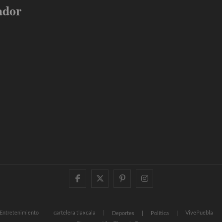
ador
facebook
twitter
pinterest
instagram
Entretenimiento
cartelera tlaxcala
VivePuebla
Deportes
Política