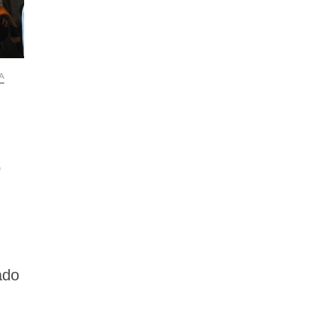
A
e
ado