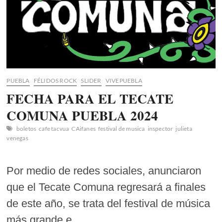
PUEBLA
FÉLIDOS ROCK
SLIDER
VIVEPUEBLA
FECHA PARA EL TECATE
COMUNA PUEBLA 2024
boletos
cafe tacvua
CAifanes
festival de musica
inspector
julieta
venegas
Por medio de redes sociales, anunciaron
que el Tecate Comuna regresará a finales
de este año, se trata del festival de música
más grande e…