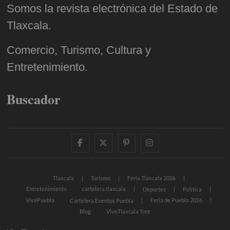
Somos la revista electrónica del Estado de
Tlaxcala.
Comercio, Turismo, Cultura y
Entretenimiento.
Buscador
facebook
twitter
pinterest
instagram
Tlaxcala
Turismo
Feria Tlaxcala 2026
Entretenimiento
cartelera tlaxcala
Deportes
Política
VivePuebla
Feria de Puebla 2026
Cartelera Eventos Puebla
Blog
ViveTlaxcala Tree