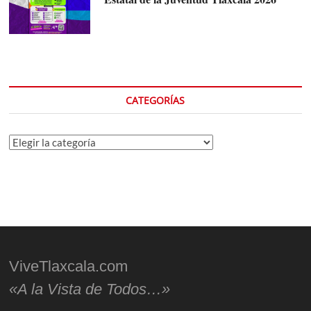
CATEGORÍAS
Categorías
ViveTlaxcala.com
«A la Vista de Todos…»