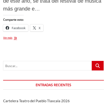
de este año, se trata del festival de música
más grande e…
Comparte esto:
Facebook
X
FECHA
Ver más
PARA
EL
TECATE
COMUNA
PUEBLA
Buscar...
2024
ENTRADAS RECIENTES
Cartelera Teatro del Pueblo Tlaxcala 2026