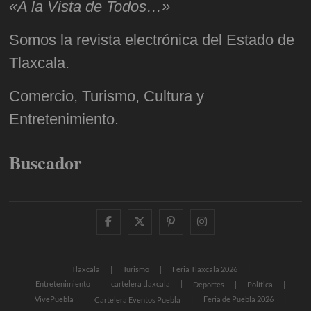
«A la Vista de Todos…»
Somos la revista electrónica del Estado de
Tlaxcala.
Comercio, Turismo, Cultura y
Entretenimiento.
Buscador
facebook
twitter
pinterest
instagram
Tlaxcala
Turismo
Feria Tlaxcala 2026
Entretenimiento
cartelera tlaxcala
Deportes
Política
VivePuebla
Feria de Puebla 2026
Cartelera Eventos Puebla