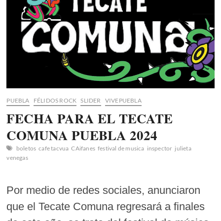
confirmados!
PUEBLA
FÉLIDOS ROCK
SLIDER
VIVEPUEBLA
FECHA PARA EL TECATE
COMUNA PUEBLA 2024
boletos
cafe tacvua
CAifanes
festival de musica
inspector
julieta
venegas
Por medio de redes sociales, anunciaron
que el Tecate Comuna regresará a finales