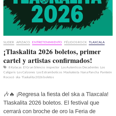
SLIDER
APIZACO
ENTRETENIMIENTO
FÉLIDOS ROCK
TLAXCALA
¡Tlaskalita 2026 boletos, primer
cartel y artistas confirmados!
8 Kalacas
El Gran Silencio
inspector
Los Autenticos Decadentes
Los
Caligaris
Los Calzones
Los Estramboticos
Maskatesta
Nana Pancha
Panteón
Rococó
ska
Tlaskalita 2026 boletos
🎶🔥 ¡Regresa la fiesta del ska a Tlaxcala!
Tlaskalita 2026 boletos. El festival que
cerrará con broche de oro la Feria de