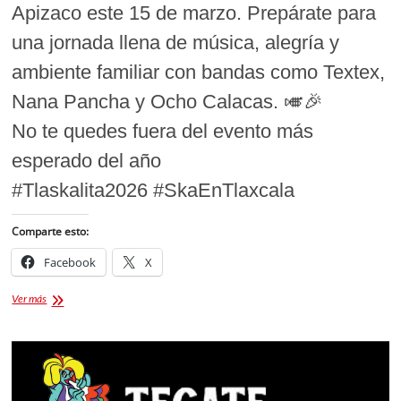
Apizaco este 15 de marzo. Prepárate para
una jornada llena de música, alegría y
ambiente familiar con bandas como Textex,
Nana Pancha y Ocho Calacas. 🎺🎉
No te quedes fuera del evento más
esperado del año
#Tlaskalita2026 #SkaEnTlaxcala
Comparte esto:
Facebook
X
¡Tlaskalita
Ver más
2026
boletos,
primer
cartel
y
artistas