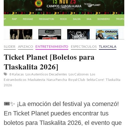
SLIDER
APIZACO
ENTRETENIMIENTO
ESPECTACULOS
TLAXCALA
Ticket Planet [Boletos para
Tlaskalita 2026]
8 Kalacas
Los Autenticos Decadentes
Los Calzones
Los
Estramboticos
Maskatesta
Nana Pancha
Royal Club
Sekta Core!
Tlaskalita
2026
🎟️✨ ¡La emoción del festival ya comenzó!
En Ticket Planet puedes encontrar tus
boletos para Tlaskalita 2026, el evento que