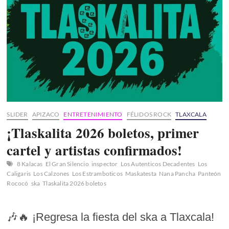
SLIDER
APIZACO
ENTRETENIMIENTO
FÉLIDOS ROCK
TLAXCALA
¡Tlaskalita 2026 boletos, primer
cartel y artistas confirmados!
8 Kalacas
El Gran Silencio
inspector
Los Autenticos Decadentes
Los
Caligaris
Los Calzones
Los Estramboticos
Maskatesta
Nana Pancha
Panteón
Rococó
ska
Tlaskalita 2026 boletos
🎶🔥 ¡Regresa la fiesta del ska a Tlaxcala!