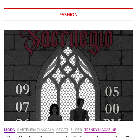
FASHION
MODA
CARTELERA TLAXCALA
CECATI
SLIDER
TRENDY MAGAZINE