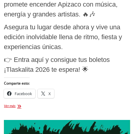
promete encender Apizaco con música,
energía y grandes artistas. 🔥🎶
Asegura tu lugar desde ahora y vive una
edición inolvidable llena de ritmo, fiesta y
experiencias únicas.
👉 Entra aquí y consigue tus boletos
¡Tlaskalita 2026 te espera! 🌟
Comparte esto:
Facebook
X
Ticket
Ver más
Planet
[Boletos
para
Tlaskalita
2026]