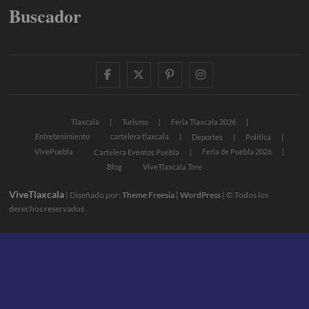
Buscador
facebook
twitter
pinterest
instagram
Tlaxcala
Turismo
Feria Tlaxcala 2026
Entretenimiento
cartelera tlaxcala
Deportes
Política
VivePuebla
Feria de Puebla 2026
Cartelera Eventos Puebla
Blog
ViveTlaxcala Tree
ViveTlaxcala
| Diseñado por:
Theme Freesia
|
WordPress
| © Todos los
derechos reservados