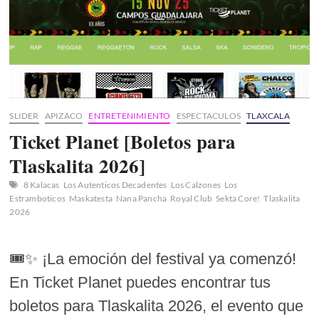
SLIDER
APIZACO
ENTRETENIMIENTO
ESPECTACULOS
TLAXCALA
Ticket Planet [Boletos para
Tlaskalita 2026]
8 Kalacas
Los Autenticos Decadentes
Los Calzones
Los
Estramboticos
Maskatesta
Nana Pancha
Royal Club
Sekta Core!
Tlaskalita
2026
🎟️✨ ¡La emoción del festival ya comenzó!
En Ticket Planet puedes encontrar tus
boletos para Tlaskalita 2026, el evento que