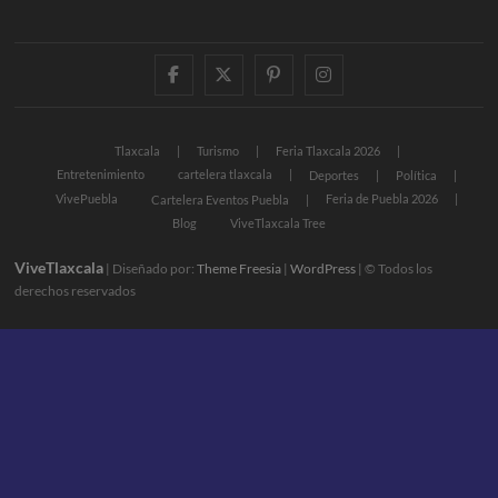
facebook
twitter
pinterest
instagram
Tlaxcala
Turismo
Feria Tlaxcala 2026
Entretenimiento
cartelera tlaxcala
Deportes
Política
VivePuebla
Feria de Puebla 2026
Cartelera Eventos Puebla
Blog
ViveTlaxcala Tree
ViveTlaxcala
| Diseñado por:
Theme Freesia
|
WordPress
| © Todos los
derechos reservados