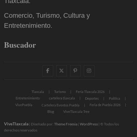
Tlaxcala.
Comercio, Turismo, Cultura y
Entretenimiento.
Buscador
facebook
twitter
pinterest
instagram
Tlaxcala
Turismo
Feria Tlaxcala 2026
Entretenimiento
cartelera tlaxcala
Deportes
Política
VivePuebla
Feria de Puebla 2026
Cartelera Eventos Puebla
Blog
ViveTlaxcala Tree
ViveTlaxcala
| Diseñado por:
Theme Freesia
|
WordPress
| © Todos los
derechos reservados