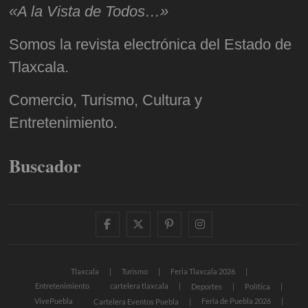
«A la Vista de Todos…»
Somos la revista electrónica del Estado de
Tlaxcala.
Comercio, Turismo, Cultura y
Entretenimiento.
Buscador
facebook
twitter
pinterest
instagram
Tlaxcala
Turismo
Feria Tlaxcala 2026
Entretenimiento
cartelera tlaxcala
Deportes
Política
VivePuebla
Feria de Puebla 2026
Cartelera Eventos Puebla