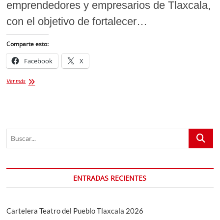
emprendedores y empresarios de Tlaxcala,
con el objetivo de fortalecer…
Comparte esto:
Facebook
X
Sedeco
Ver más
Impulsa
el
Crecimiento
de
Negocios
Buscar...
con
Capacitaciones
Gratuitas
ENTRADAS RECIENTES
Cartelera Teatro del Pueblo Tlaxcala 2026