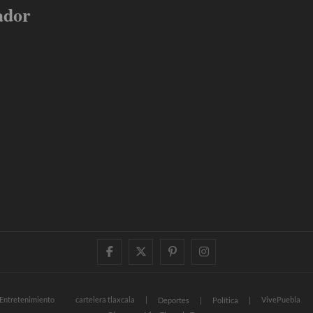
ador
facebook
twitter
pinterest
instagram
Entretenimiento
cartelera tlaxcala
VivePuebla
Deportes
Política