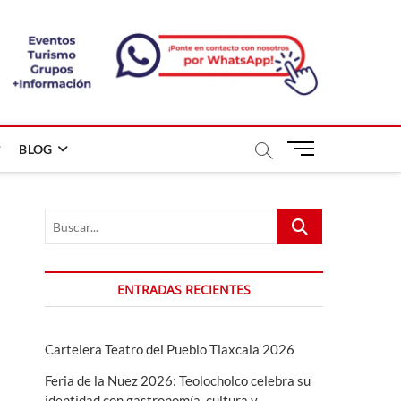
B
BLOG
o
t
ó
Buscar...
n
d
e
m
ENTRADAS RECIENTES
e
n
ú
Cartelera Teatro del Pueblo Tlaxcala 2026
Feria de la Nuez 2026: Teolocholco celebra su
identidad con gastronomía, cultura y