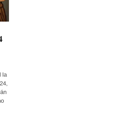
4
 la
24,
rán
mo