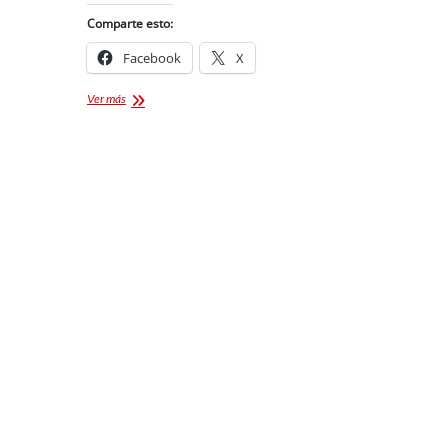
Comparte esto:
Facebook
X
Expo
Ver más
Tatuaje
Puebla
2024
Eventos,
Bandas
y
costos