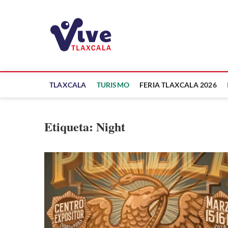
Saltar
al
ViveTlaxcala
contenido
A LA VISTA DE TODOS
TLAXCALA
TURISMO
FERIA TLAXCALA 2026
Etiqueta:
Night