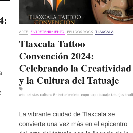
4:
ARTE
ENTRETENIMIENTO
FÉLIDOS ROCK
TLAXCALA
Tlaxcala Tattoo
Convención 2024:
Celebrando la Creatividad
a
y la Cultura del Tatuaje
e
arte
artistas
cultura
Entretenimeinto
expo
expotatuaje
tatuajes
trad
La vibrante ciudad de Tlaxcala se
convierte una vez más en el epicentro