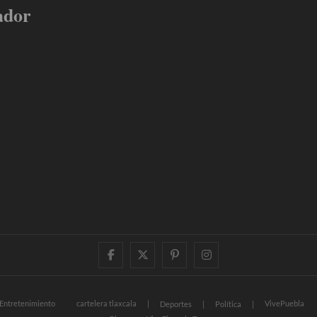
ador
facebook
twitter
pinterest
instagram
Entretenimiento
cartelera tlaxcala
VivePuebla
Deportes
Política