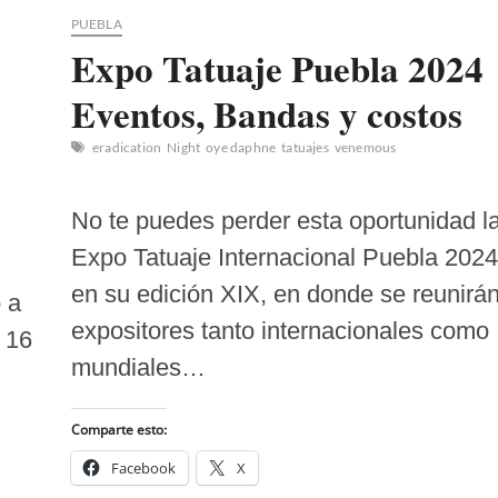
PUEBLA
Expo Tatuaje Puebla 2024
Eventos, Bandas y costos
eradication
Night
oye daphne
tatuajes
venemous
No te puedes perder esta oportunidad l
Expo Tatuaje Internacional Puebla 2024
en su edición XIX, en donde se reunirá
 a
expositores tanto internacionales como
s 16
mundiales…
Comparte esto:
Facebook
X