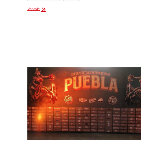
Expo
Ver más
Tattoo
Apizaco
2024:
Arte,
Tinta
y
Pasión
en
Tlaxcala