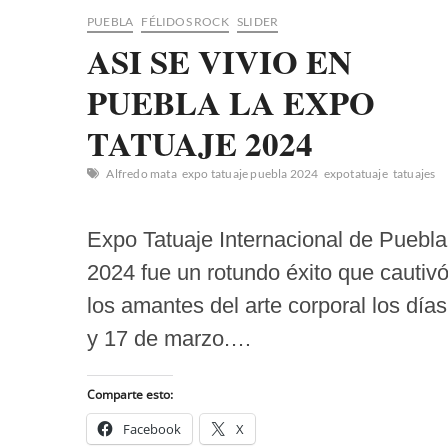
PUEBLA
FÉLIDOS ROCK
SLIDER
ASI SE VIVIO EN
PUEBLA LA EXPO
TATUAJE 2024
Alfredo mata
expo tatuaje puebla 2024
expotatuaje
tatuajes
Expo Tatuaje Internacional de Puebla
2024 fue un rotundo éxito que cautivó
los amantes del arte corporal los día
y 17 de marzo.…
Comparte esto:
Facebook
X