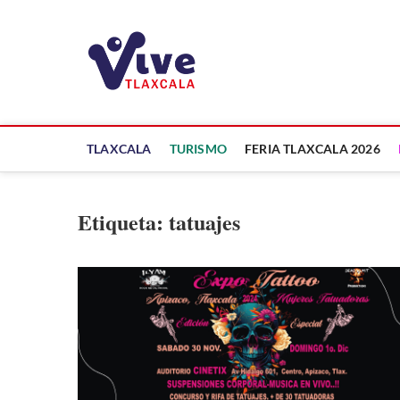
Saltar
al
ViveTlaxcala
contenido
A LA VISTA DE TODOS
TLAXCALA
TURISMO
FERIA TLAXCALA 2026
Etiqueta:
tatuajes