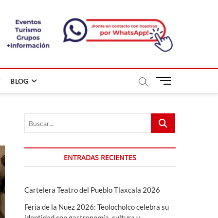
B
BLOG
o
t
ó
Buscar...
n
d
e
m
ENTRADAS RECIENTES
e
n
ú
Cartelera Teatro del Pueblo Tlaxcala 2026
Feria de la Nuez 2026: Teolocholco celebra su
identidad con gastronomía, cultura y