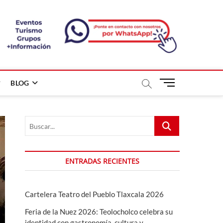
B
BLOG
o
t
ó
Buscar...
n
d
e
m
ENTRADAS RECIENTES
e
n
ú
Cartelera Teatro del Pueblo Tlaxcala 2026
Feria de la Nuez 2026: Teolocholco celebra su
identidad con gastronomía, cultura y