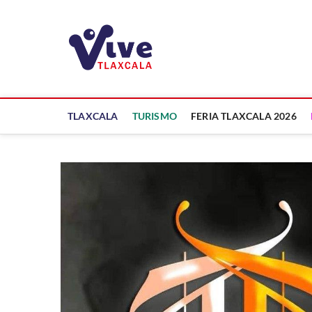
Saltar
al
ViveTlaxcala
contenido
A LA VISTA DE TODOS
TLAXCALA
TURISMO
FERIA TLAXCALA 2026