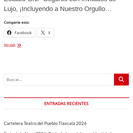
Lujo, ¡Incluyendo a Nuestro Orgullo…
Comparte esto:
Facebook
X
Tlaxcala
Ver más
Presente:
Carlos
Rivera
con
Hombres
Buscar...
G
en
Concierto
Deslumbra
como
ENTRADAS RECIENTES
Invitado
Cartelera Teatro del Pueblo Tlaxcala 2026