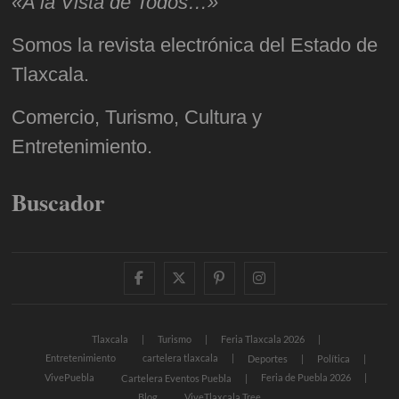
«A la Vista de Todos…»
Somos la revista electrónica del Estado de
Tlaxcala.
Comercio, Turismo, Cultura y
Entretenimiento.
Buscador
facebook
twitter
pinterest
instagram
Tlaxcala
Turismo
Feria Tlaxcala 2026
Entretenimiento
cartelera tlaxcala
Deportes
Política
VivePuebla
Feria de Puebla 2026
Cartelera Eventos Puebla
Blog
ViveTlaxcala Tree