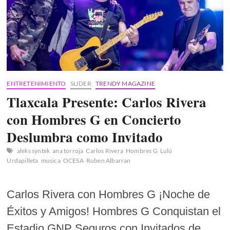
ENTRETENIMIENTO
SLIDER
TRENDY MAGAZINE
Tlaxcala Presente: Carlos Rivera
con Hombres G en Concierto
Deslumbra como Invitado
aleks syntek
ana torroja
Carlos Rivera
Hombres G
Lulú
Urdapilleta
musica
OCESA
Ruben Albarran
Carlos Rivera con Hombres G ¡Noche de
Éxitos y Amigos! Hombres G Conquistan el
Estadio GNP Seguros con Invitados de